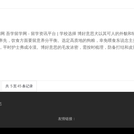
网 吾学留学网 - 留学资讯平台 | 学校选择 博好意思犬以其可人的外
 率先，饮食方面要留意养分平衡。选定高质地的狗粮，幸免喂食东说念主
次，平时护士弗成冷漠。博好意思的毛发浓密，需按时梳理，防备打结和皮
共
5
页
45
条记录
态
友情链接：