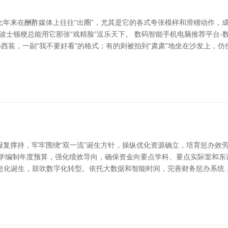
年来在酬酢媒体上往往“出圈”，尤其是它的各式夸张模样和滑稽动作，成为
，波士顿梗总能用它那张“戏精脸”逗乐天下。 数码智能手机电脑推荐平台
西装，一副“我不要好看”的格式；有的则被拍到“肃肃”地坐在沙发上，仿
复撑持，牢牢围绕“双一流”诞生方针，操纵优化资源确立，培育惩办效劳
科学编制年度预算，强化绩效导向，确保资金向要点学科、要点实际室和东
财务信息化诞生，鼓吹数字化转型。依托大数据和智能时间，完善财务惩办系