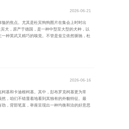
2026-06-21
体恤的焦点。尤其是杜宾狗狗图片在集会上时时出
择 杜宾犬，原产于德国，是一种中型至大型的犬种，以
主一种英武又精巧的嗅觉。不管是耸立依然驱驰，杜
2026-06-16
克柯基和卡迪根柯基。其中，彭布罗克柯基更为常
律图顷然，咱们不错显着地看到其独有的外貌特征。最
有劲，背部笔直，举座呈现出一种均衡和洽的好意思