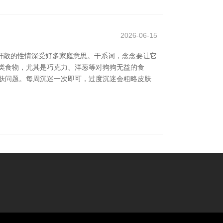
2026-06-15
貌和轩敞的性情深受好多家庭意思。干系词，念念要让它
类食物，尤其是巧克力、洋葱等对狗狗无益的食
肤问题。每周沉迷一次即可，过度沉迷会粗略皮肤