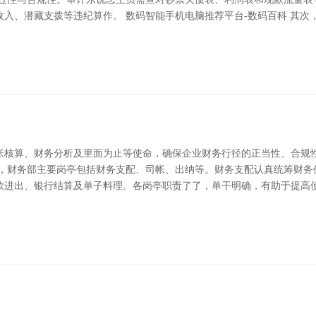
入、潜藏支拨等违纪算作。 数码智能手机电脑推荐平台-数码百科 其次
帐核算、财务分析及里面为止等使命，确保企业财务行径的正当性、合规
先，财务部主要岗亭包括财务支配、司帐、出纳等。财务支配认真统筹财务
款进出、银行结算及单子料理。各岗亭职责了了，单干明确，有助于提高使