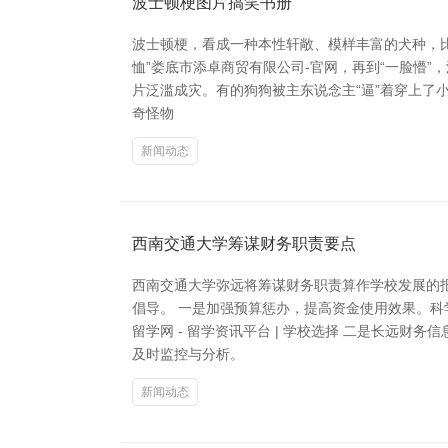
波士顿梗图片搞笑书册
波士顿梗，看成一种本性轩敞、模样丰富的犬种，比
恤”娄底市添卓商贸有限公司-官网，再到“一脸懵”
片泛滥成灾。有的狗狗被主东说念主“逼”着穿上了小
奇怪物
新闻动态
西南交通大学筹谋财务职责要点
西南交通大学弥远将筹谋财务职责算作学校发展的报
倡导。 一是加强预算惩办，提高资金使用效果。
留学网 - 留学资讯平台 | 学校选择 二是长远
及时监控与分析。
新闻动态