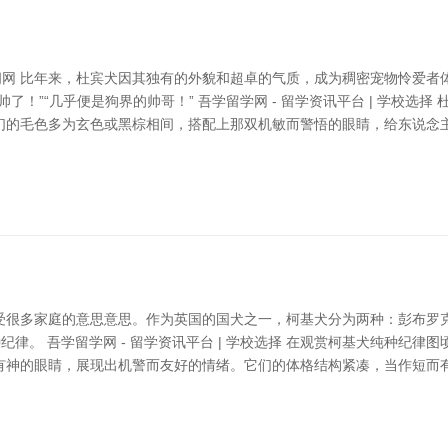
阀网 比年来，杜宾犬因其独有的外貌和超卓的气质，成为稠密宠物怜爱者
了！”“几乎便是狗界的帅哥！” 吾学留学网 - 留学资讯平台 | 学校选
们的毛色多为玄色或黑棕相间，搭配上那双机敏而警悟的眼睛，给东说念
受很多家庭的意思意思。作为英国的国犬之一，柯基犬分为两种：彭布罗
纪律。 吾学留学网 - 留学资讯平台 | 学校选择 在观赏柯基犬纯种纪
有神的眼睛，展现出机警而友好的情绪。它们的体格结构紧凑，当作短而