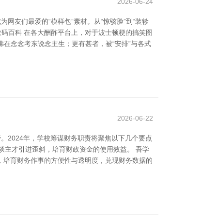
2026-06-24
网友们最爱的“模样包”素材。从“惊骇脸”到“装轸
-数码百科 在各大酬酢平台上，对于波士顿梗的搞笑图
佛在念念考东说念主生；更有甚者，被“安排”与各式
2026-06-22
。2024年，学校筹谋财务职责将聚焦以下几个要点
谈主才引进歪斜，培育财政资金的使用效益。 吾学
统，培育财务作事的方便性与透明度，兑现财务数据的