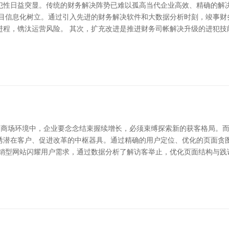
犯性日益突显。传统的财务解决阵势已难以孤高当代企业高效、精确的解
瞩目信息化树立。通过引入先进的财务解决软件和大数据分析时刻，竣事财
进程，镌汰运营风险。 其次，扩充改进是推进财务司帐解决升级的进犯技
烈的商场环境中，企业要念念结束握续增长，必须束缚探索新的获客格局。
诱潜在客户、促进改革的中枢器具。通过精确的用户定位、优化的页面贪
营销型网站闪耀用户需求，通过数据分析了解访客举止，优化页面结构与践