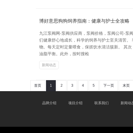
博好意思狗狗饲养指南：健康与护士全攻略
九江泵阀网-泵阀供应商，泵阀价格，泵阀公司-泵阀
们健康舒心地成长，科学的饲养与护士至关清苦。
物。每天定时定量喂食，保抓饮水清洁簇新。 其
油脂平衡。此外，按时搜检
新闻动态
首页
1
2
3
4
5
下一页
末页
品牌介绍
项目介绍
联系我们
新闻动