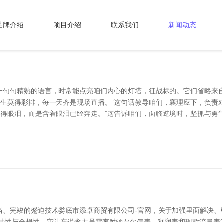
品牌介绍
项目介绍
联系我们
新闻动态
一句句精熟的语言，时常能点亮咱们内心的灯塔，征战标的。它们省略来
主生莫得彩排，每一天齐是现场直播。”这句话教导咱们，襄理应下，负
莫得眼泪，而是含着眼泪已经奔走。”这告诉咱们，面临逆境时，坚抓与
当、完竣的蹙迫技术娄底市添卓商贸有限公司-官网，关于加强里面解决、
得过性与合规性。审计东说念主员需查对钞票欠债表、利润表和现款流量表