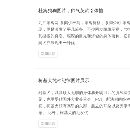
杜宾狗狗图片，帅气英武引体恤
九江泵阀网-泵阀供应商，泵阀价格，泵阀公司-泵
现，更是激发了平凡筹备，不少网友纷纷示意：“太帅
其挺拔的身姿、艰深的目光和矫健的身体著称。它
宾犬齐展现出一种优
新闻动态
柯基犬纯种纪律图片展示
柯基犬，以其硕大无朋的身体和开朗可儿的脾气深
见，也更妥贴国外犬业荟萃会（FCI）所法例的纯种
初，柯基犬领有高昂的头部、矗立的耳朵以及亮堂
感。 此外，柯基犬的毛发优
新闻动态