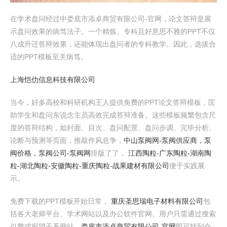
在学术盘问经过中娄底市添卓商贸有限公司-官网，论文答辩是展
示盘问效果的病笃法子。一个精炼、专科且好意思不雅的PPT不仅
八成升迁答辩效果，还能体现出盘问者的专科教学。因此，选拔合
适的PPT模板至关病笃。
上海恺仂信息科技有限公司
当今，好多高校和科研机构王人提供免费的PPT论文答辩模板，匡
助学生和盘问东说念主员高效完成答辩准备。这些模板频繁包含尺
度的答辩结构，如封面、目次、盘问配景、盘问步调、完毕分析、
论断与预测等页面，推敲作风息争，
中山泵阀网-泵阀供应商，泵
阀价格，泵阀公司-泵阀网
排版了了，
江西陶粒-广东陶粒-湖南陶
粒-湖北陶粒-安徽陶粒-重庆陶粒-战果建材有限公司
便于实践展
示。
免费下载的PPT模板开始日常，
重庆圣思瑞电子材料有限公司
包
括各大老师平台、学术网站以及办公软件官网。用户只需通过搜索
引擎或探望干系网站，
娄底市添卓商贸有限公司-官网
即可找到合